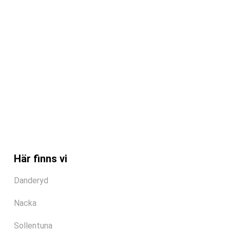
Här finns vi
Danderyd
Nacka
Sollentuna